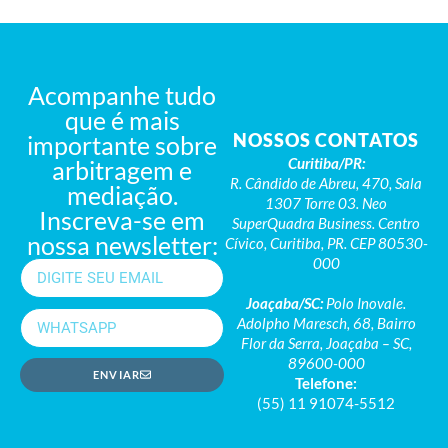
Acompanhe tudo
que é mais
NOSSOS CONTATOS
importante sobre
Curitiba/PR:
arbitragem e
R. Cândido de Abreu, 470, Sala
mediação.
1307 Torre 03. Neo
Inscreva-se em
SuperQuadra Business. Centro
nossa newsletter:
Cívico, Curitiba, PR. CEP 80530-
000
Joaçaba/SC:
Polo Inovale.
Adolpho Maresch, 68, Bairro
Flor da Serra, Joaçaba – SC,
89600-000
ENVIAR
Telefone:
(55) 11 91074-5512