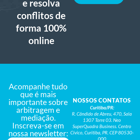
e resolva
conflitos de
forma 100%
online
Acompanhe tudo
que é mais
NOSSOS CONTATOS
importante sobre
Curitiba/PR:
arbitragem e
R. Cândido de Abreu, 470, Sala
mediação.
1307 Torre 03. Neo
Inscreva-se em
SuperQuadra Business. Centro
nossa newsletter:
Cívico, Curitiba, PR. CEP 80530-
000