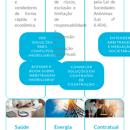
e
de riscos,
pela Lei de
vendedores
exclusão e
Sociedades
de forma
limitação
Anônimas
rápida e
de
(Lei nº
econômica.
responsabilidade
6.404).
e
suspensão
VER
ENTENDE
e
SOLUÇÕES
ARBITRAG
PARA
E MEDIAÇÃ
resolução
CONFLITOS
SOCIETÁRI
consensual.
IMOBILIÁRIOS
ACESSAR E-
CONHECER
BOOK SOBRE
SOLUÇÕES EM
"ARBITRAGEM
CONTRATOS
IMOBILIÁRIA"
DE
CONSTRUÇÃO
Saúde
Energia
Contratual