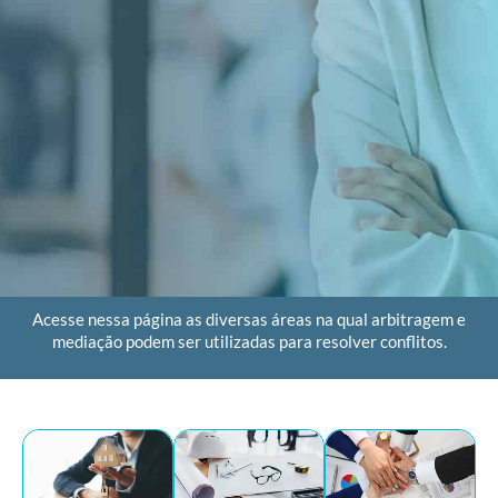
Possibilidades de
Acesse nessa página as diversas áreas na qual arbitragem e
mediação podem ser utilizadas para resolver conflitos.
atuação:
Confira exemplos de
áreas que a mediação e