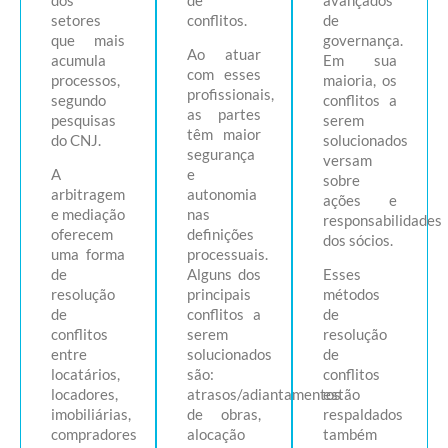
setores
conflitos.
de
que mais
governança.
Ao atuar
acumula
Em sua
com esses
processos,
maioria, os
profissionais,
segundo
conflitos a
as partes
pesquisas
serem
têm maior
do CNJ.
solucionados
segurança
versam
A
e
sobre
arbitragem
autonomia
ações e
e mediação
nas
responsabilidades
oferecem
definições
dos sócios.
uma forma
processuais.
de
Alguns dos
Esses
resolução
principais
métodos
de
conflitos a
de
conflitos
serem
resolução
entre
solucionados
de
locatários,
são:
conflitos
locadores,
atrasos/adiantamentos
estão
imobiliárias,
de obras,
respaldados
compradores
alocação
também