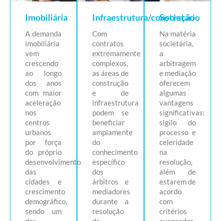
arbitragem podem ser
Imobiliária
Infraestrutura/construção
Societário
utilizadas
A demanda
Com
Na matéria
imobiliária
contratos
societária,
vem
extremamente
a
SABER MAIS
crescendo
complexos,
arbitragem
ao longo
as áreas de
e mediação
dos anos
construção
oferecem
com maior
e de
algumas
aceleração
infraestrutura
vantagens
nos
podem se
significativas:
centros
beneficiar
sigilo do
urbanos
amplamente
processo e
por força
do
celeridade
do próprio
conhecimento
na
desenvolvimento
específico
resolução,
das
dos
além de
cidades e
árbitros e
estarem de
crescimento
mediadores
acordo
demográfico,
durante a
com
sendo um
resolução
critérios
dos
de
avançados