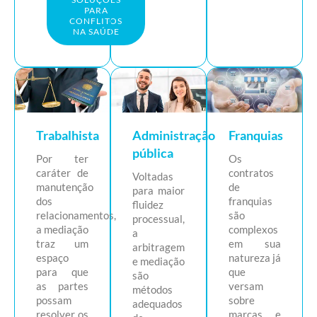
PARA
CONFLITOS
NA SAÚDE
Trabalhista
Administração
Franquias
pública
Por ter
Os
caráter de
contratos
Voltadas
manutenção
de
para maior
dos
franquias
fluidez
relacionamentos,
são
processual,
a mediação
complexos
a
traz um
em sua
arbitragem
espaço
natureza já
e mediação
para que
que
são
as partes
versam
métodos
possam
sobre
adequados
resolver os
marcas e