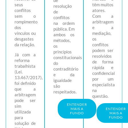
de
seus
têm muitos
resolução
conflitos
atores.
de
sem o
Com a
conflitos
rompimento
arbitragem
na ordem
dos
e a
pública. Em
vínculos ou
mediação,
ambos os
desgastes
os
métodos,
da relação.
conflitos
os
podem ser
princípios
Já com a
resolvidos
constitucionais
reforma
de forma
do
trabalhista
rápida e
contraditório
(Lei.
confidencial
e da
13.467/2017),
por um
igualdade
foi definido
especialista
são
que a
na
respeitados.
arbitragem
questão.
pode ser
ENTENDER
sim
MAIS A
ENTENDER
utilizada
FUNDO
MAIS A
para
FUNDO
solução de