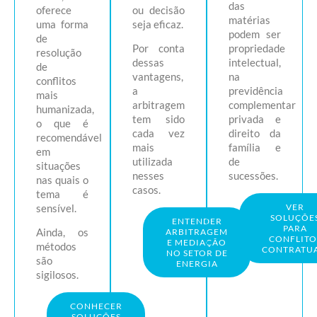
das
oferece
ou decisão
matérias
uma forma
seja eficaz.
podem ser
de
Por conta
propriedade
resolução
dessas
intelectual,
de
vantagens,
na
conflitos
a
previdência
mais
arbitragem
complementar
humanizada,
tem sido
privada e
o que é
cada vez
direito da
recomendável
mais
família e
em
utilizada
de
situações
nesses
sucessões.
nas quais o
casos.
tema é
VER
sensível.
SOLUÇÕE
ENTENDER
PARA
Ainda, os
ARBITRAGEM
CONFLITO
E MEDIAÇÃO
métodos
CONTRATUA
NO SETOR DE
são
ENERGIA
sigilosos.
CONHECER
SOLUÇÕES