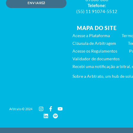
ENVIAR
Telefone:
(55) 11 91074-5512
MAPA DO SITE
Acesse a Plataforma
Termo
Cláusula de Arbitragem
Te
Acesse os Regulamentos
Po
Validador de documentos
Recebi uma notificação arbitral, 
Sobre a Arbtrato, um hub de solu
Arbtrato © 2024