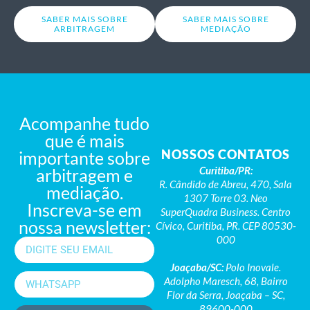
SABER MAIS SOBRE
SABER MAIS SOBRE
ARBITRAGEM
MEDIAÇÃO
Acompanhe tudo
que é mais
NOSSOS CONTATOS
importante sobre
Curitiba/PR:
arbitragem e
R. Cândido de Abreu, 470, Sala
mediação.
1307 Torre 03. Neo
Inscreva-se em
SuperQuadra Business. Centro
nossa newsletter:
Cívico, Curitiba, PR. CEP 80530-
000
Joaçaba/SC:
Polo Inovale.
Adolpho Maresch, 68, Bairro
Flor da Serra, Joaçaba – SC,
89600-000