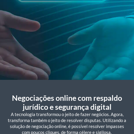
Negociação online:
Negociações online com respaldo
onde há diálogo, há
jurídico e segurança digital
solução
A tecnologia transformou o jeito de fazer negócios. Agora,
transforma também o jeito de resolver disputas. Utilizando a
solução de negociação online, é possível resolver impasses
com poucos cliques, de forma célere e sigilosa.