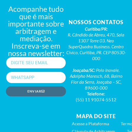
Acompanhe tudo
que é mais
NOSSOS CONTATOS
importante sobre
Curitiba/PR:
arbitragem e
R. Cândido de Abreu, 470, Sala
mediação.
1307 Torre 03. Neo
Inscreva-se em
SuperQuadra Business. Centro
nossa newsletter:
Cívico, Curitiba, PR. CEP 80530-
000
Joaçaba/SC:
Polo Inovale.
Adolpho Maresch, 68, Bairro
Flor da Serra, Joaçaba – SC,
89600-000
ENVIAR
Telefone:
(55) 11 91074-5512
MAPA DO SITE
Acesse a Plataforma
Termo
Cláusula de Arbitragem
Te