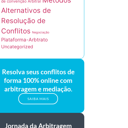
Métodos
de convenção Arbitral
Alternativos de
Resolução de
Conflitos
Negociação
Plataforma-Arbtrato
Uncategorized
Resolva seus conflitos de
forma 100% online com
arbitragem e mediação.
SAIBA MAIS
Jornada da Arbitragem