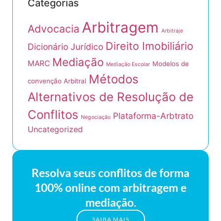
Categorias
Arbitragem
Advocacia
Arbitraje
Direito Imobiliário
Dicionário Jurídico
Mediação
MARC
Modelos de
Mediação Escolar
Métodos
convenção Arbitral
Alternativos de Resolução de
Conflitos
Plataforma-Arbtrato
Negociação
Uncategorized
Resolva seus conflitos de forma
100% online com arbitragem e
mediação.
SAIBA MAIS