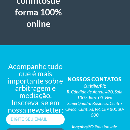
conflitosde
forma 100%
online
Acompanhe tudo
que é mais
NOSSOS CONTATOS
importante sobre
Curitiba/PR:
arbitragem e
R. Cândido de Abreu, 470, Sala
mediação.
1307 Torre 03. Neo
Inscreva-se em
SuperQuadra Business. Centro
nossa newsletter:
Cívico, Curitiba, PR. CEP 80530-
000
Joaçaba/SC:
Polo Inovale.