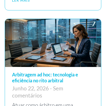
LER MAIS
Arbitragem ad hoc: tecnologia e
eficiência no rito arbitral
Junho 22, 2026
Sem
comentários
Atuar como árbitro em uma