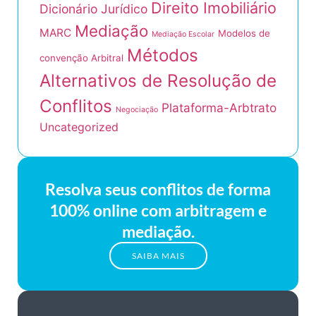
Direito Imobiliário
Dicionário Jurídico
Mediação
MARC
Modelos de
Mediação Escolar
Métodos
convenção Arbitral
Alternativos de Resolução de
Conflitos
Plataforma-Arbtrato
Negociação
Uncategorized
Resolva seus conflitos de forma
100% online com arbitragem e
mediação.
SAIBA MAIS