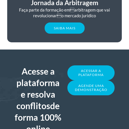
Jornada da Arbitragem
Faça parte da formação emarbitragem que vai
revolucionaro mercado jurídico
SAIBA MAIS
Acesse a
ACESSAR A
PLATAFORMA
plataforma
AGENDE UMA
DEMONSTRAÇÃO
e resolva
conflitosde
forma 100%
online