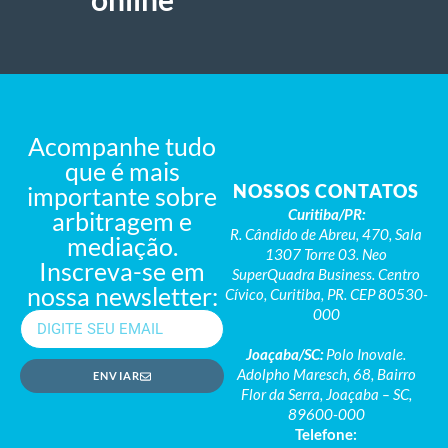
Acompanhe tudo
que é mais
NOSSOS CONTATOS
importante sobre
Curitiba/PR:
arbitragem e
R. Cândido de Abreu, 470, Sala
mediação.
1307 Torre 03. Neo
Inscreva-se em
SuperQuadra Business. Centro
nossa newsletter:
Cívico, Curitiba, PR. CEP 80530-
000
Joaçaba/SC:
Polo Inovale.
Adolpho Maresch, 68, Bairro
ENVIAR
Flor da Serra, Joaçaba – SC,
89600-000
Telefone: