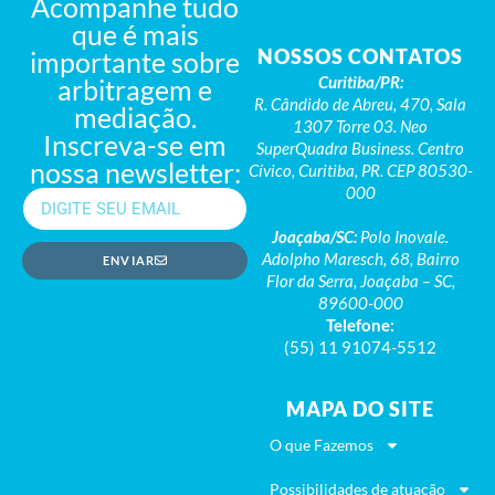
Acompanhe tudo
que é mais
NOSSOS CONTATOS
importante sobre
Curitiba/PR:
arbitragem e
R. Cândido de Abreu, 470, Sala
mediação.
1307 Torre 03. Neo
Inscreva-se em
SuperQuadra Business. Centro
nossa newsletter:
Cívico, Curitiba, PR. CEP 80530-
000
Joaçaba/SC:
Polo Inovale.
Adolpho Maresch, 68, Bairro
ENVIAR
Flor da Serra, Joaçaba – SC,
89600-000
Telefone:
(55) 11 91074-5512
MAPA DO SITE
O que Fazemos
Possibilidades de atuação