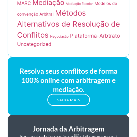
Mediação
MARC
Modelos de
Mediação Escolar
Métodos
convenção Arbitral
Alternativos de Resolução de
Conflitos
Plataforma-Arbtrato
Negociação
Uncategorized
Resolva seus conflitos de forma
100% online com arbitragem e
mediação.
SAIBA MAIS
Jornada da Arbitragem
Faça parte da formação emarbitragem que vai