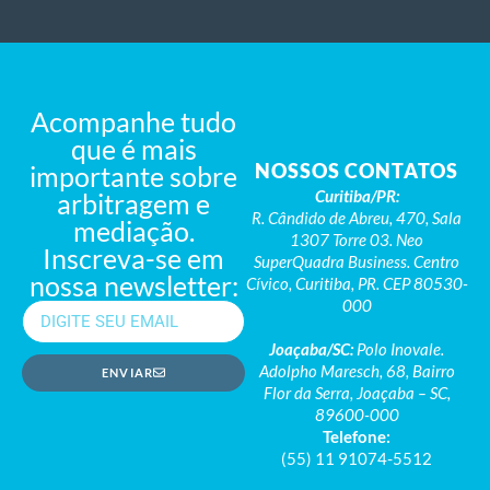
Acompanhe tudo
que é mais
NOSSOS CONTATOS
importante sobre
Curitiba/PR:
arbitragem e
R. Cândido de Abreu, 470, Sala
mediação.
1307 Torre 03. Neo
Inscreva-se em
SuperQuadra Business. Centro
nossa newsletter:
Cívico, Curitiba, PR. CEP 80530-
000
Joaçaba/SC:
Polo Inovale.
Adolpho Maresch, 68, Bairro
ENVIAR
Flor da Serra, Joaçaba – SC,
89600-000
Telefone:
(55) 11 91074-5512