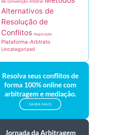
Métodos
de convenção Arbitral
Alternativos de
Resolução de
Conflitos
Negociação
Plataforma-Arbtrato
Uncategorized
Resolva seus conflitos de
forma 100% online com
arbitragem e mediação.
SAIBA MAIS
Jornada da Arbitragem