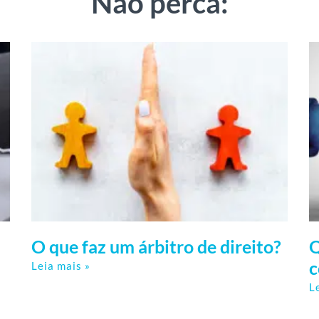
Não perca:
O que faz um árbitro de direito?
Q
c
Leia mais »
L