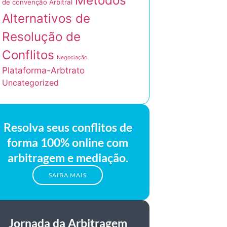
Métodos
de convenção Arbitral
Alternativos de
Resolução de
Conflitos
Negociação
Plataforma-Arbtrato
Uncategorized
Resolva seus conflitos de
forma 100% online com
arbitragem e mediação.
SAIBA MAIS
Jornada da Arbitragem