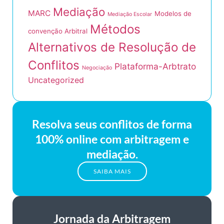
Mediação
MARC
Modelos de
Mediação Escolar
Métodos
convenção Arbitral
Alternativos de Resolução de
Conflitos
Plataforma-Arbtrato
Negociação
Uncategorized
Resolva seus conflitos de forma
100% online com arbitragem e
mediação.
SAIBA MAIS
Jornada da Arbitragem