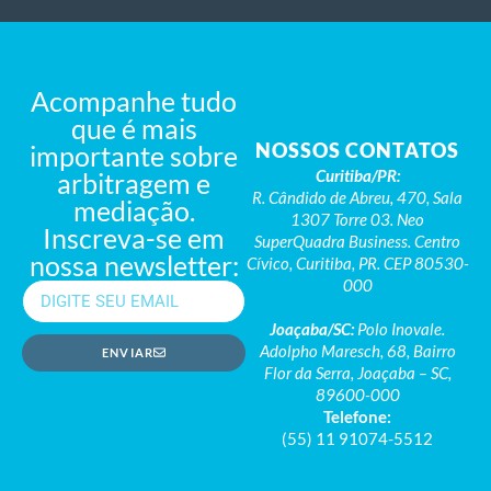
Acompanhe tudo
que é mais
NOSSOS CONTATOS
importante sobre
Curitiba/PR:
arbitragem e
R. Cândido de Abreu, 470, Sala
mediação.
1307 Torre 03. Neo
Inscreva-se em
SuperQuadra Business. Centro
nossa newsletter:
Cívico, Curitiba, PR. CEP 80530-
000
Joaçaba/SC:
Polo Inovale.
Adolpho Maresch, 68, Bairro
ENVIAR
Flor da Serra, Joaçaba – SC,
89600-000
Telefone:
(55) 11 91074-5512