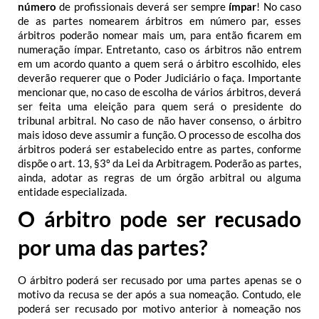
número
de profissionais deverá ser sempre
ímpar
! No caso
de as partes nomearem árbitros em número par, esses
árbitros poderão nomear mais um, para então ficarem em
numeração ímpar.
Entretanto, caso os árbitros não entrem
em um acordo quanto a quem será o árbitro escolhido, eles
deverão requerer que o Poder Judiciário o faça.
Importante
mencionar que, no caso de escolha de vários árbitros, deverá
ser feita uma eleição para quem será o presidente do
tribunal arbitral. No caso de não haver consenso, o árbitro
mais idoso deve assumir a função.
O processo de escolha dos
árbitros poderá ser estabelecido entre as partes, conforme
dispõe o art. 13, §3º da Lei da Arbitragem. Poderão as partes,
ainda, adotar as regras de um órgão arbitral ou alguma
entidade especializada.
O árbitro pode ser recusado
por uma das partes?
O árbitro poderá ser recusado por uma partes apenas se o
motivo da recusa se der após a sua nomeação. Contudo, ele
poderá ser recusado por motivo anterior à nomeação nos