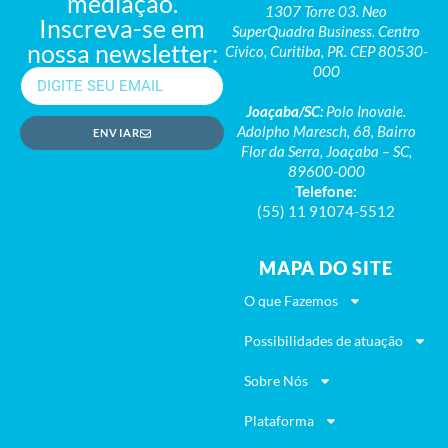
mediação.
1307 Torre 03. Neo
Inscreva-se em
SuperQuadra Business. Centro
nossa newsletter:
Cívico, Curitiba, PR. CEP 80530-
000
Joaçaba/SC:
Polo Inovale.
Adolpho Maresch, 68, Bairro
ENVIAR
Flor da Serra, Joaçaba – SC,
89600-000
Telefone:
(55) 11 91074-5512
MAPA DO SITE
O que Fazemos
Possibilidades de atuação
Sobre Nós
Plataforma