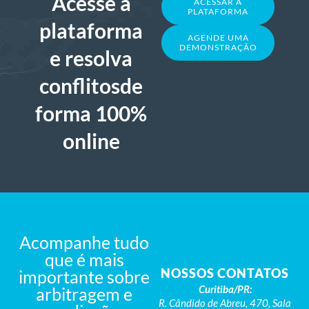
Acesse a
ACESSAR A
PLATAFORMA
plataforma
AGENDE UMA
DEMONSTRAÇÃO
e resolva
conflitosde
forma 100%
online
Acompanhe tudo
que é mais
NOSSOS CONTATOS
importante sobre
Curitiba/PR:
arbitragem e
R. Cândido de Abreu, 470, Sala