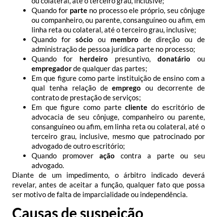
ou colateral, até o terceiro grau, inclusive;
Quando for
parte
no processo ele próprio, seu cônjuge
ou companheiro, ou parente, consanguíneo ou afim, em
linha reta ou colateral, até o terceiro grau, inclusive;
Quando for
sócio
ou
membro
de direção ou de
administração de pessoa jurídica parte no processo;
Quando for
herdeiro
presuntivo,
donatário
ou
empregador
de qualquer das partes;
Em que figure como parte instituição de ensino com a
qual tenha relação de
emprego
ou decorrente de
contrato de prestação de serviços;
Em que figure como parte
cliente
do escritório de
advocacia de seu cônjuge, companheiro ou parente,
consanguíneo ou afim, em linha reta ou colateral, até o
terceiro grau, inclusive, mesmo que patrocinado por
advogado de outro escritório;
Quando promover
ação
contra a parte ou seu
advogado.
Diante de um impedimento, o árbitro indicado deverá
revelar, antes de aceitar a função, qualquer fato que possa
ser motivo de falta de imparcialidade ou independência.
Causas de suspeição