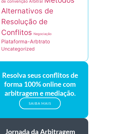
Métodos
de convenção Arbitral
Alternativos de
Resolução de
Conflitos
Negociação
Plataforma-Arbtrato
Uncategorized
Resolva seus conflitos de
forma 100% online com
arbitragem e mediação.
SAIBA MAIS
Jornada da Arbitragem