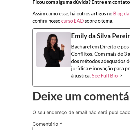
Ficou com alguma dúvida? Entre em contato
Assim como esse, há outros artigos no
Blog da
confira nosso
curso EAD
sobre o tema.
Emily da Silva Perei
Bacharel em Direito e pó
Conflitos. Com mais de 3 
dos métodos adequados de
jurídica e inovação para p
à justiça.
See Full Bio
Deixe um comentá
O seu endereço de email não será publicado
Comentário
*