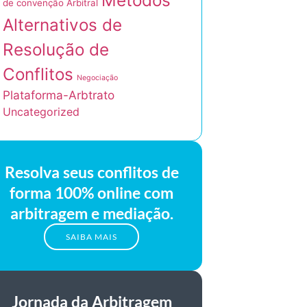
Métodos
de convenção Arbitral
Alternativos de
Resolução de
Conflitos
Negociação
Plataforma-Arbtrato
Uncategorized
Resolva seus conflitos de
forma 100% online com
arbitragem e mediação.
SAIBA MAIS
Jornada da Arbitragem